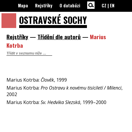
Mapa
Rejstříky
O databázi
CZ
|
EN
OSTRAVSKÉ
SOCHY
Rejstříky
—
Třídění dle autorů
—
Marius
Kotrba
Marius Kotrba:
Člověk
, 1999
Marius Kotrba:
Pro Ostravu k novému tisíciletí / Milenci
,
2002
Marius Kotrba:
Sv. Hedvika Slezská
, 1999–2000