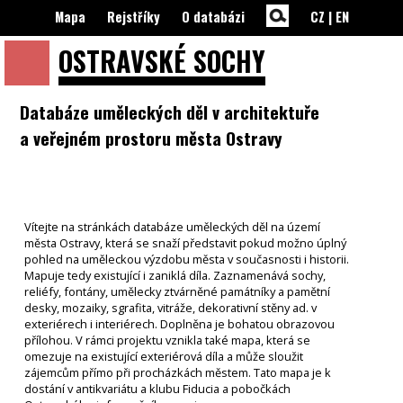
Mapa
Rejstříky
O databázi
CZ
|
EN
OSTRAVSKÉ
SOCHY
Databáze uměleckých děl v architektuře
a veřejném prostoru města Ostravy
Vítejte na stránkách databáze uměleckých děl na území
města Ostravy, která se snaží představit pokud možno úplný
pohled na uměleckou výzdobu města v současnosti i historii.
Mapuje tedy existující i zaniklá díla. Zaznamenává sochy,
reliéfy, fontány, umělecky ztvárněné památníky a pamětní
desky, mozaiky, sgrafita, vitráže, dekorativní stěny ad. v
exteriérech i interiérech. Doplněna je bohatou obrazovou
přílohou. V rámci projektu vznikla také mapa, která se
omezuje na existující exteriérová díla a může sloužit
zájemcům přímo při procházkách městem. Tato mapa je k
dostání v antikvariátu a klubu Fiducia a pobočkách