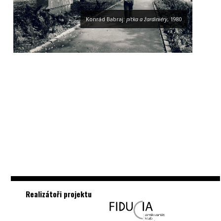
Konrád Babraj:
pítka a žardiniéry
, 1980
Realizátoři projektu