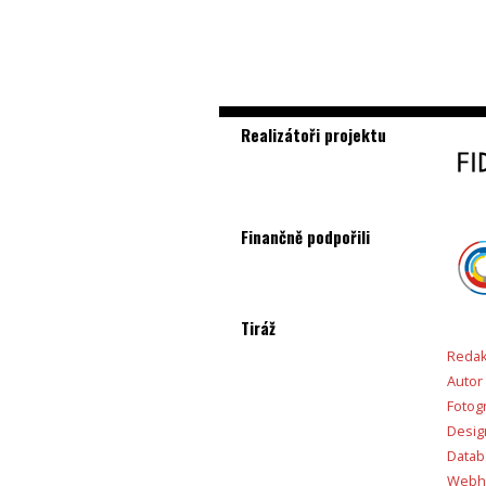
Realizátoři projektu
Finančně podpořili
Tiráž
Redak
Autor
Fotogr
Desig
Databá
Webho