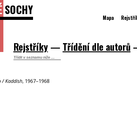
É
SOCHY
Mapa
Rejstří
Rejstříky
—
Třídění dle autorů
 / Kaddish
, 1967–1968