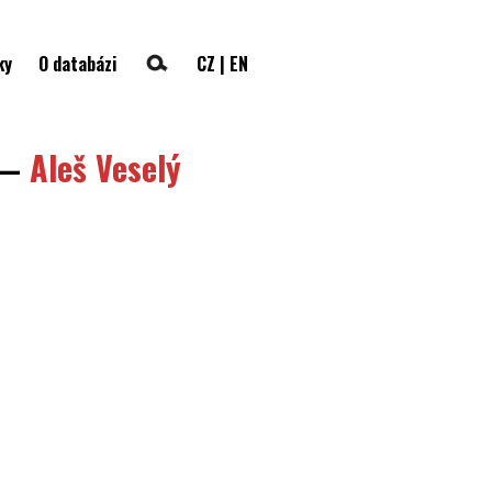
ky
O databázi
CZ
|
EN
—
Aleš Veselý