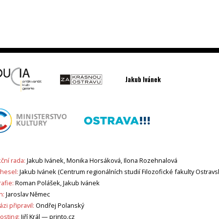
Jakub Ivánek
ční rada:
Jakub Ivánek, Monika Horsáková, Ilona Rozehnalová
 hesel:
Jakub Ivánek (Centrum regionálních studií Filozofické fakulty Ostravs
afie:
Roman Polášek, Jakub Ivánek
n:
Jaroslav Němec
zi připravil:
Ondřej Polanský
sting:
Jiří Král —
printo.cz