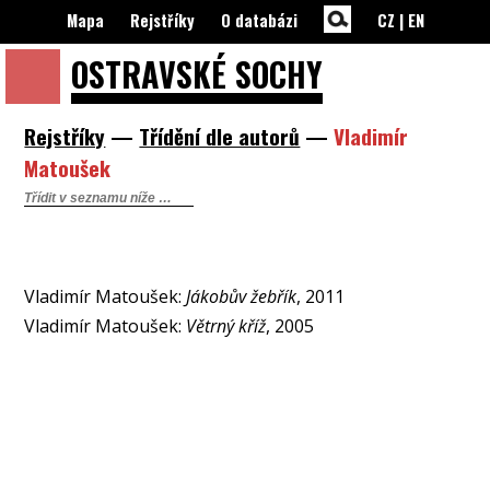
Mapa
Rejstříky
O databázi
CZ
|
EN
OSTRAVSKÉ
SOCHY
Rejstříky
—
Třídění dle autorů
—
Vladimír
Matoušek
Vladimír Matoušek:
Jákobův žebřík
, 2011
Vladimír Matoušek:
Větrný kříž
, 2005