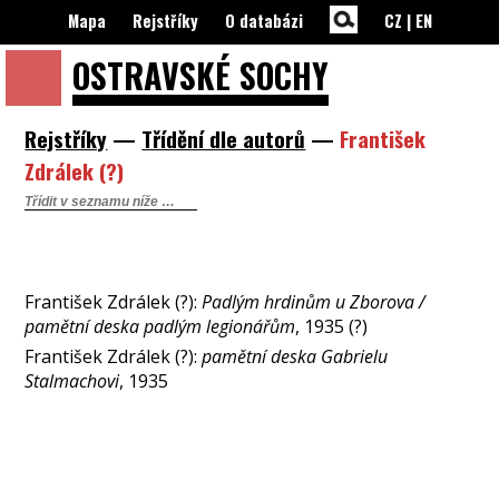
Mapa
Rejstříky
O databázi
CZ
|
EN
OSTRAVSKÉ
SOCHY
Rejstříky
—
Třídění dle autorů
—
František
Zdrálek (?)
František Zdrálek (?):
Padlým hrdinům u Zborova /
pamětní deska padlým legionářům
, 1935 (?)
František Zdrálek (?):
pamětní deska Gabrielu
Stalmachovi
, 1935