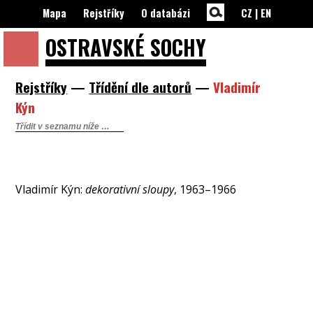
Mapa
Rejstříky
O databázi
CZ
|
EN
OSTRAVSKÉ
SOCHY
Rejstříky
—
Třídění dle autorů
—
Vladimír
Kýn
Vladimír Kýn:
dekorativní sloupy
, 1963–1966