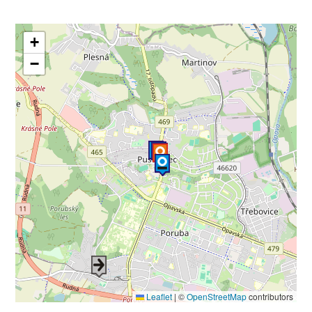
+
−
Leaflet
|
©
OpenStreetMap
contributors