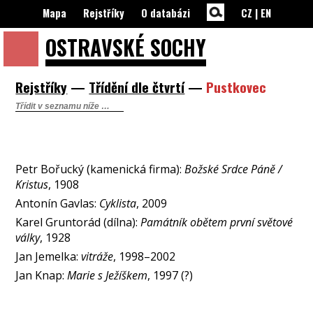
Mapa
Rejstříky
O databázi
CZ
|
EN
OSTRAVSKÉ
SOCHY
Rejstříky
—
Třídění dle čtvrtí
—
Pustkovec
Petr Bořucký (kamenická firma):
Božské Srdce Páně /
Kristus
, 1908
Antonín Gavlas:
Cyklista
, 2009
Karel Gruntorád (dílna):
Památník obětem první světové
války
, 1928
Jan Jemelka:
vitráže
, 1998–2002
Jan Knap:
Marie s Ježíškem
, 1997 (?)