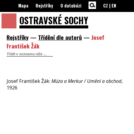
Mapa
Rejstříky
O databázi
CZ
|
EN
OSTRAVSKÉ
SOCHY
Rejstříky
—
Třídění dle autorů
—
Josef
František Žák
Josef František Žák:
Múza a Merkur / Umění a obchod
,
1926