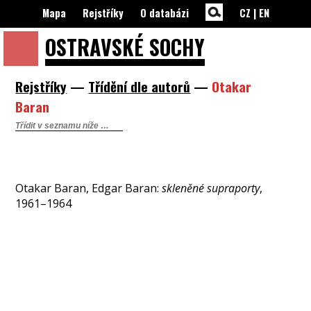
Mapa
Rejstříky
O databázi
CZ
|
EN
OSTRAVSKÉ
SOCHY
Rejstříky
—
Třídění dle autorů
—
Otakar
Baran
Otakar Baran, Edgar Baran:
skleněné supraporty
,
1961–1964