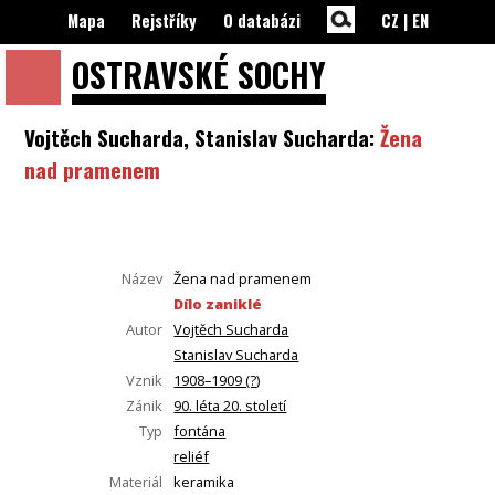
Mapa
Rejstříky
O databázi
CZ
|
EN
OSTRAVSKÉ
SOCHY
Vojtěch Sucharda, Stanislav Sucharda:
Žena
nad pramenem
Název
Žena nad pramenem
Dílo zaniklé
Autor
Vojtěch Sucharda
Stanislav Sucharda
Vznik
1908–1909 (?)
Zánik
90. léta 20. století
Typ
fontána
reliéf
Materiál
keramika