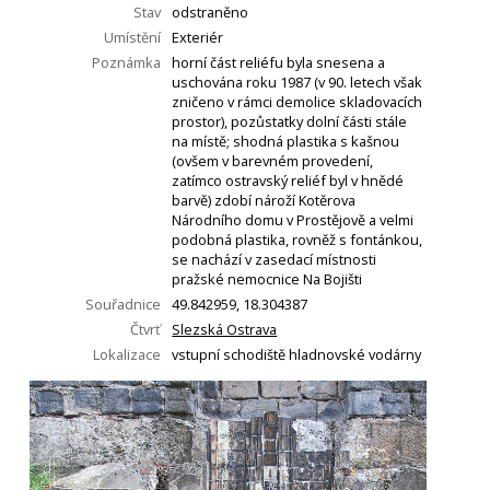
Stav
odstraněno
Umístění
Exteriér
Poznámka
horní část reliéfu byla snesena a
uschována roku 1987 (v 90. letech však
zničeno v rámci demolice skladovacích
prostor), pozůstatky dolní části stále
na místě; shodná plastika s kašnou
(ovšem v barevném provedení,
zatímco ostravský reliéf byl v hnědé
barvě) zdobí nároží Kotěrova
Národního domu v Prostějově a velmi
podobná plastika, rovněž s fontánkou,
se nachází v zasedací místnosti
pražské nemocnice Na Bojišti
Souřadnice
49.842959, 18.304387
Čtvrť
Slezská Ostrava
Lokalizace
vstupní schodiště hladnovské vodárny