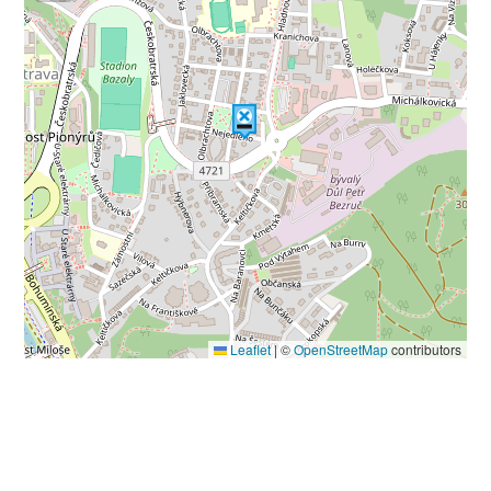
Leaflet
|
©
OpenStreetMap
contributors