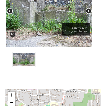
datum: 2014
foto: Jakub Ivánek
1/1
+
−