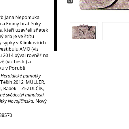
1/1
 erb Jana Nepomuka
ka a Emmy hraběnky
, kteří uzavřeli sňatek
ý erb je ve štítu
 sýpky v Klimkovicích
e vestibulu AMO (viz
u 2014 býval rovněž na
ě (viz heslo) a
ku v Porubě
.
Heraldické památky
Těšín 2012; MÜLLER,
, Radek – ZEZULČÍK,
é svědectví minulosti.
tky Novojičínska.
Nový
288570