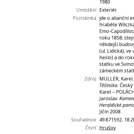
1980
Umístění
Exteriér
Poznámka
jde o alianční
hraběte Wilcz
Emo-Capodilista
roku 1858; stejn
někdejší budovy
(ul. Lidická), v
heslo) a do rok
statku ve Svinov
zámeckém stat
Zdroj
MÜLLER, Karel
Těšínska.
Český 
Karel – POLÁCH
Jaroslav.
Kamenn
Heraldické pamá
Jičín 2008
Souřadnice
49.871592, 18.
Čtvrť
Hrušov