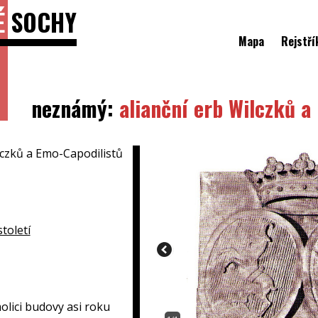
É
SOCHY
Mapa
Rejstří
neznámý:
alianční erb Wilczků a
lczků a Emo-Capodilistů
století
olici budovy asi roku