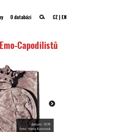
ky
O databázi
CZ
|
EN
 Emo-Capodilistů
datum: 1979
foto: Hana Kunzová