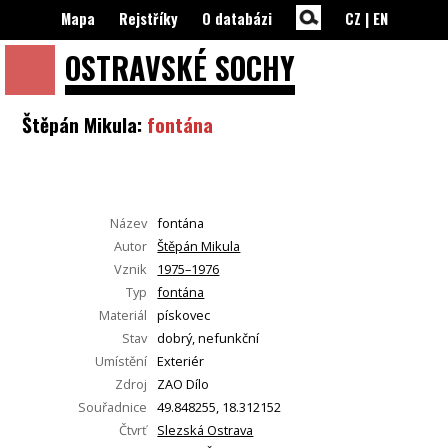
Mapa
Rejstříky
O databázi
CZ
|
EN
OSTRAVSKÉ
SOCHY
Štěpán Mikula:
fontána
Název
fontána
Autor
Štěpán Mikula
Vznik
1975–1976
Typ
fontána
Materiál
pískovec
Stav
dobrý, nefunkční
Umístění
Exteriér
Zdroj
ZAO Dílo
Souřadnice
49.848255, 18.312152
Čtvrť
Slezská Ostrava