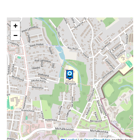
+
−
Leaflet
|
©
OpenStreetMap
contributors