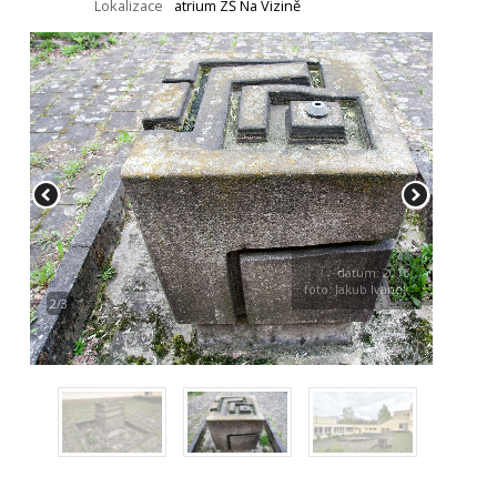
Lokalizace
atrium ZŠ Na Vizině
datum: 2016
foto: Jakub Ivánek
2/3