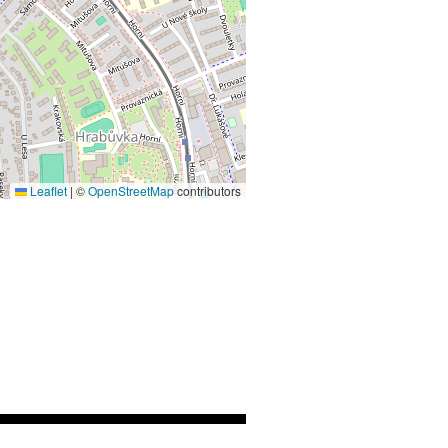
Leaflet
|
©
OpenStreetMap
contributors