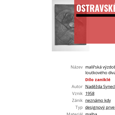
OSTRAVSK
Název
malířská výzdo
loutkového div
Dílo zaniklé
Autor
Naděžda Synec
Vznik
1958
Zánik
neznámo kdy
Typ
designový prve
Materiál
malba