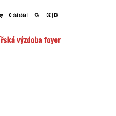
ky
O databázi
CZ
|
EN
ířská výzdoba foyer