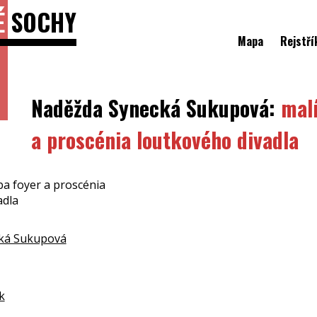
É
SOCHY
Mapa
Rejstří
Naděžda Synecká Sukupová:
mal
a proscénia loutkového divadla
ba foyer a proscénia
adla
ká Sukupová
k