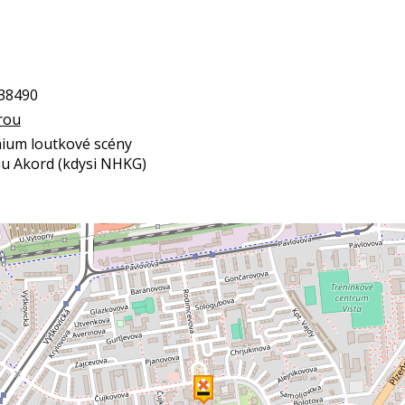
238490
rou
nium loutkové scény
u Akord (kdysi NHKG)