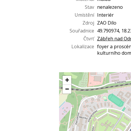
Stav
nenalezeno
Umístění
Interiér
Zdroj
ZAO Dílo
Souřadnice
49.790974, 18.
Čtvrť
Zábřeh nad Od
Lokalizace
foyer a proscé
kulturního dom
+
−