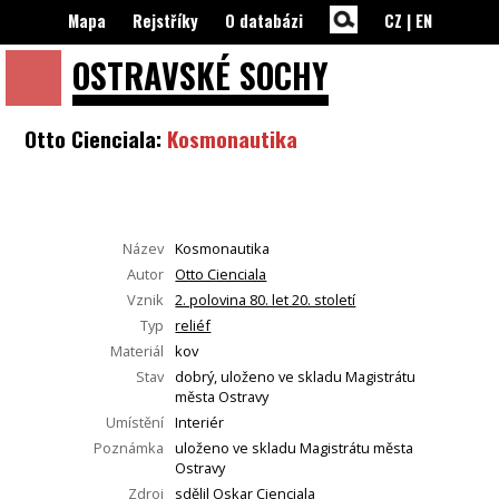
Mapa
Rejstříky
O databázi
CZ
|
EN
OSTRAVSKÉ
SOCHY
Otto Cienciala:
Kosmonautika
Název
Kosmonautika
Autor
Otto Cienciala
Vznik
2. polovina 80. let 20. století
Typ
reliéf
Materiál
kov
Stav
dobrý, uloženo ve skladu Magistrátu
města Ostravy
Umístění
Interiér
Poznámka
uloženo ve skladu Magistrátu města
Ostravy
Zdroj
sdělil Oskar Cienciala