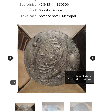
Souřadnice
49.843511, 18.302004
Čtvrť
Slezská Ostrava
Lokalizace
recepce hotelu Metropol
datum: 2019
foto: Jakub Ivánek
1/3