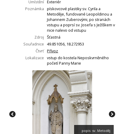
Umístění
Exteriér
Poznámka
pískovcové plastiky sv. Cyrila a
Metoděje, fundované Leopoldinou a
Johannem Zuberovými, po stranách
vstupu a poprsí sv. Josefa s Ježíškem v
nice nalevo od vstupu
Zdroj
Šťastná
Souřadnice
49.851056, 18.272953
Čtvrť
Přívoz
Lokalizace
vstup do kostela Neposkvrněného
početí Panny Marie
popis: sv. Metoděj