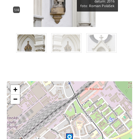
datum: 2016
foto: Roman Polášek
1/4
+
−