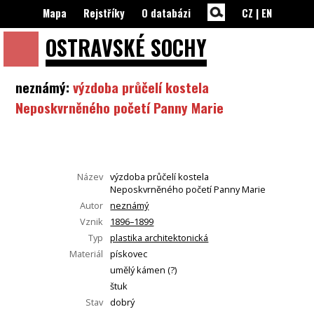
Mapa
Rejstříky
O databázi
CZ
|
EN
OSTRAVSKÉ
SOCHY
neznámý:
výzdoba průčelí kostela
Neposkvrněného početí Panny Marie
Název
výzdoba průčelí kostela
Neposkvrněného početí Panny Marie
Autor
neznámý
Vznik
1896–1899
Typ
plastika architektonická
Materiál
pískovec
umělý kámen (?)
štuk
Stav
dobrý