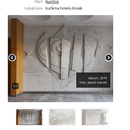
Čtvrť
Kunčice
Lokalizace
kuřárna hotelu Kovák
datum: 2019
foto: Jakub Ivánek
1/7