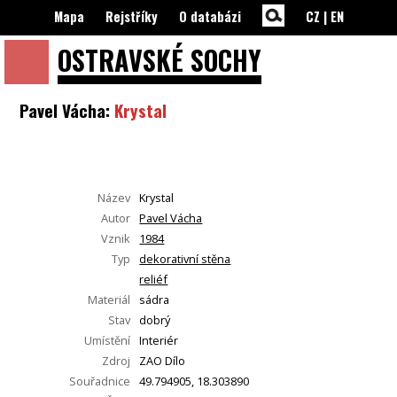
Mapa
Rejstříky
O databázi
CZ
|
EN
OSTRAVSKÉ
SOCHY
Pavel Vácha:
Krystal
Název
Krystal
Autor
Pavel Vácha
Vznik
1984
Typ
dekorativní stěna
reliéf
Materiál
sádra
Stav
dobrý
Umístění
Interiér
Zdroj
ZAO Dílo
Souřadnice
49.794905, 18.303890