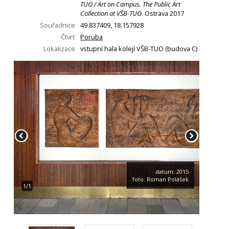
TUO / Art on Campus. The Public Art
Collection at VŠB-TUO
. Ostrava 2017
Souřadnice
49.837409, 18.157928
Čtvrť
Poruba
Lokalizace
vstupní hala kolejí VŠB-TUO (budova C)
datum: 2015
foto: Roman Polášek
1/1