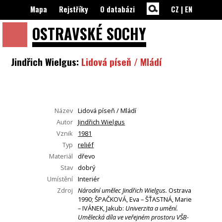
Mapa
Rejstříky
O databázi
CZ
|
EN
OSTRAVSKÉ
SOCHY
Jindřich Wielgus:
Lidová píseň / Mládí
Název
Lidová píseň / Mládí
Autor
Jindřich Wielgus
Vznik
1981
Typ
reliéf
Materiál
dřevo
Stav
dobrý
Umístění
Interiér
Zdroj
Národní umělec Jindřich Wielgus.
Ostrava
1990; ŠPAČKOVÁ, Eva – ŠŤASTNÁ, Marie
– IVÁNEK, Jakub:
Univerzita a umění.
Umělecká díla ve veřejném prostoru VŠB-