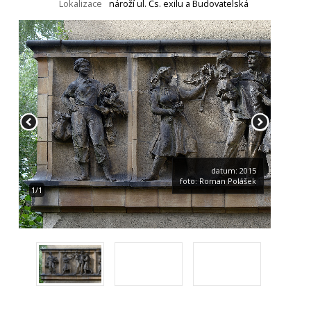
Lokalizace
nároží ul. Čs. exilu a Budovatelská
datum: 2015
foto: Roman Polášek
1/1