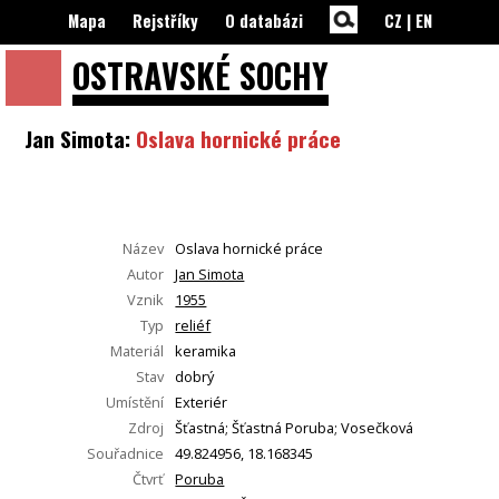
Mapa
Rejstříky
O databázi
CZ
|
EN
OSTRAVSKÉ
SOCHY
Jan Simota:
Oslava hornické práce
Název
Oslava hornické práce
Autor
Jan Simota
Vznik
1955
Typ
reliéf
Materiál
keramika
Stav
dobrý
Umístění
Exteriér
Zdroj
Šťastná; Šťastná Poruba; Vosečková
Souřadnice
49.824956, 18.168345
Čtvrť
Poruba