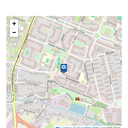
+
−
Leaflet
|
©
OpenStreetMap
contributors