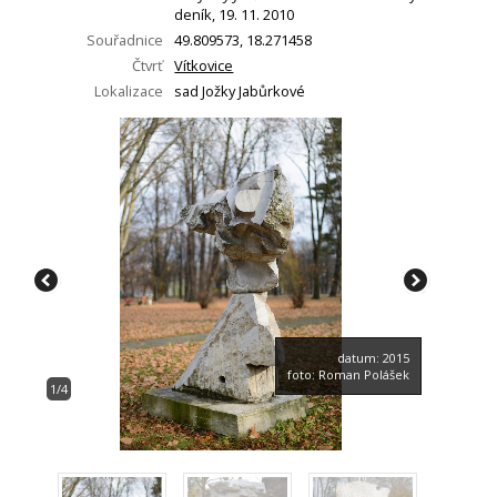
deník, 19. 11. 2010
Souřadnice
49.809573, 18.271458
Čtvrť
Vítkovice
Lokalizace
sad Jožky Jabůrkové
datum: 2015
foto: Roman Polášek
1/4