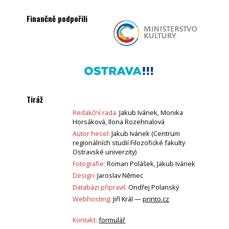
Finančně podpořili
Tiráž
Redakční rada:
Jakub Ivánek, Monika
Horsáková, Ilona Rozehnalová
Autor hesel:
Jakub Ivánek (Centrum
regionálních studií Filozofické fakulty
Ostravské univerzity)
Fotografie:
Roman Polášek, Jakub Ivánek
Design:
Jaroslav Němec
Databázi připravil:
Ondřej Polanský
Webhosting:
Jiří Král —
printo.cz
Kontakt:
formulář