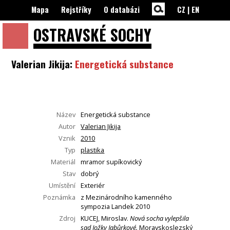
Mapa
Rejstříky
O databázi
CZ
|
EN
OSTRAVSKÉ
SOCHY
Valerian Jikija:
Energetická substance
Název
Energetická substance
Autor
Valerian Jikija
Vznik
2010
Typ
plastika
Materiál
mramor supíkovický
Stav
dobrý
Umístění
Exteriér
Poznámka
z Mezinárodního kamenného
sympozia Landek 2010
Zdroj
KUCEJ, Miroslav.
Nová socha vylepšila
sad Jožky Jabůrkové.
Moravskoslezský