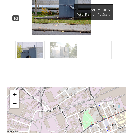
datum: 2015
foto: Roman Polášek
1/2
+
−