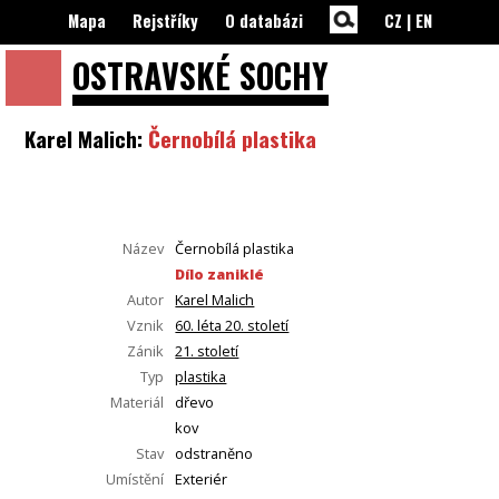
Mapa
Rejstříky
O databázi
CZ
|
EN
OSTRAVSKÉ
SOCHY
Karel Malich:
Černobílá plastika
Název
Černobílá plastika
Dílo zaniklé
Autor
Karel Malich
Vznik
60. léta 20. století
Zánik
21. století
Typ
plastika
Materiál
dřevo
kov
Stav
odstraněno
Umístění
Exteriér