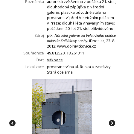
Poznámka
autorská zvětšenina z počátku 21. stol.;
dlouhodobá zápůjčka z Národní
galerie; plastika původně stála na
prostranství před Veletržním palácem
v Praze; dlouhá léta v havarijním stavu;
počátkem 20. let 21. stol. zlikvidováno
Zdroj
ptk.
Národní galerie od Veletržního paláce
odvezla Knížákovy sochy.
iDnes.cz, 23. 8.
2012; www.dolnivitkovice.cz
Souřadnice
49.812520, 18.261311
Čtvrť
Vítkovice
Lokalizace
prostranství na ul. Ruská u zastávky
Stará ocelárna