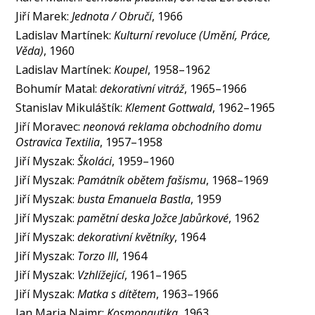
Jiří Marek:
Jednota / Obručí
, 1966
Ladislav Martínek:
Kulturní revoluce (Umění, Práce,
Věda)
, 1960
Ladislav Martínek:
Koupel
, 1958–1962
Bohumír Matal:
dekorativní vitráž
, 1965–1966
Stanislav Mikuláštík:
Klement Gottwald
, 1962–1965
Jiří Moravec:
neonová reklama obchodního domu
Ostravica Textilia
, 1957–1958
Jiří Myszak:
Školáci
, 1959–1960
Jiří Myszak:
Památník obětem fašismu
, 1968–1969
Jiří Myszak:
busta Emanuela Bastla
, 1959
Jiří Myszak:
pamětní deska Jožce Jabůrkové
, 1962
Jiří Myszak:
dekorativní květníky
, 1964
Jiří Myszak:
Torzo III
, 1964
Jiří Myszak:
Vzhlížející
, 1961–1965
Jiří Myszak:
Matka s dítětem
, 1963–1966
Jan Maria Najmr:
Kosmonautika
, 1963