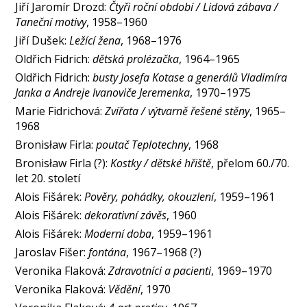
Jiří Jaromír Drozd:
Čtyři roční období / Lidová zábava /
Taneční motivy
, 1958–1960
Jiří Dušek:
Ležící žena
, 1968–1976
Oldřich Fidrich:
dětská prolézačka
, 1964–1965
Oldřich Fidrich:
busty Josefa Kotase a generálů Vladimíra
Janka a Andreje Ivanoviče Jeremenka
, 1970–1975
Marie Fidrichová:
Zvířata / výtvarně řešené stěny
, 1965–
1968
Bronisław Firla:
poutač Teplotechny
, 1968
Bronisław Firla (?):
Kostky / dětské hřiště
, přelom 60./70.
let 20. století
Alois Fišárek:
Pověry, pohádky, okouzlení
, 1959–1961
Alois Fišárek:
dekorativní závěs
, 1960
Alois Fišárek:
Moderní doba
, 1959–1961
Jaroslav Fišer:
fontána
, 1967–1968 (?)
Veronika Flaková:
Zdravotníci a pacienti
, 1969–1970
Veronika Flaková:
Vědění
, 1970