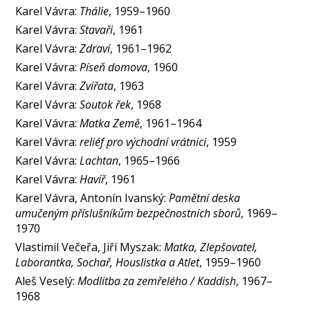
Karel Vávra:
Thálie
, 1959–1960
Karel Vávra:
Stavaři
, 1961
Karel Vávra:
Zdraví
, 1961–1962
Karel Vávra:
Píseň domova
, 1960
Karel Vávra:
Zvířata
, 1963
Karel Vávra:
Soutok řek
, 1968
Karel Vávra:
Matka Země
, 1961–1964
Karel Vávra:
reliéf pro východní vrátnici
, 1959
Karel Vávra:
Lachtan
, 1965–1966
Karel Vávra:
Havíř
, 1961
Karel Vávra, Antonín Ivanský:
Pamětní deska
umučeným příslušníkům bezpečnostních sborů
, 1969–
1970
Vlastimil Večeřa, Jiří Myszak:
Matka, Zlepšovatel,
Laborantka, Sochař, Houslistka a Atlet
, 1959–1960
Aleš Veselý:
Modlitba za zemřelého / Kaddish
, 1967–
1968