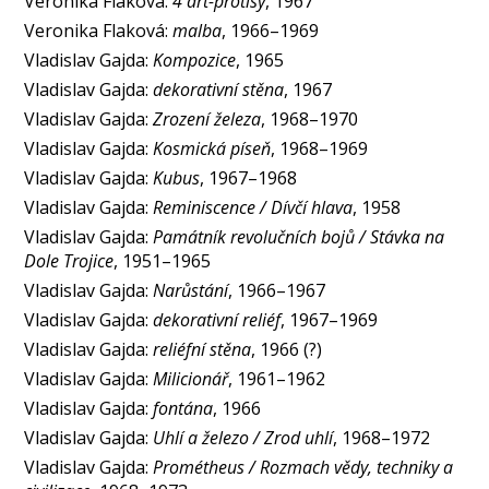
Veronika Flaková:
4 art-protisy
, 1967
Veronika Flaková:
malba
, 1966–1969
Vladislav Gajda:
Kompozice
, 1965
Vladislav Gajda:
dekorativní stěna
, 1967
Vladislav Gajda:
Zrození železa
, 1968–1970
Vladislav Gajda:
Kosmická píseň
, 1968–1969
Vladislav Gajda:
Kubus
, 1967–1968
Vladislav Gajda:
Reminiscence / Dívčí hlava
, 1958
Vladislav Gajda:
Památník revolučních bojů / Stávka na
Dole Trojice
, 1951–1965
Vladislav Gajda:
Narůstání
, 1966–1967
Vladislav Gajda:
dekorativní reliéf
, 1967–1969
Vladislav Gajda:
reliéfní stěna
, 1966 (?)
Vladislav Gajda:
Milicionář
, 1961–1962
Vladislav Gajda:
fontána
, 1966
Vladislav Gajda:
Uhlí a železo / Zrod uhlí
, 1968–1972
Vladislav Gajda:
Prométheus / Rozmach vědy, techniky a