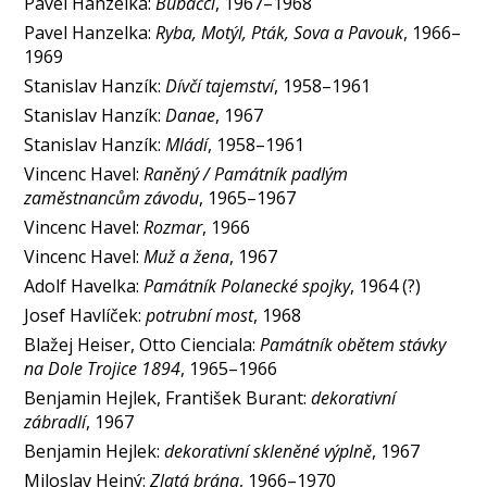
Pavel Hanzelka:
Bubáčci
, 1967–1968
Pavel Hanzelka:
Ryba, Motýl, Pták, Sova a Pavouk
, 1966–
1969
Stanislav Hanzík:
Dívčí tajemství
, 1958–1961
Stanislav Hanzík:
Danae
, 1967
Stanislav Hanzík:
Mládí
, 1958–1961
Vincenc Havel:
Raněný / Památník padlým
zaměstnancům závodu
, 1965–1967
Vincenc Havel:
Rozmar
, 1966
Vincenc Havel:
Muž a žena
, 1967
Adolf Havelka:
Památník Polanecké spojky
, 1964 (?)
Josef Havlíček:
potrubní most
, 1968
Blažej Heiser, Otto Cienciala:
Památník obětem stávky
na Dole Trojice 1894
, 1965–1966
Benjamin Hejlek, František Burant:
dekorativní
zábradlí
, 1967
Benjamin Hejlek:
dekorativní skleněné výplně
, 1967
Miloslav Hejný:
Zlatá brána
, 1966–1970