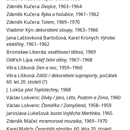
Zdeněk Kučera:
Dvojice
, 1963–1964
Zdeněk Kučera:
Ryba a holubice
, 1961–1962
Zdeněk Kučera:
Totem
, 1969–1970
Vladimír Kýn:
dekorativní sloupy
, 1963–1966
Jana Laštovková Bartošová, Karel Kronych:
Výroba
elektřiny
, 1961–1962
Bronisław Liberda:
osvětlovací tělesa
, 1969
Oldřich Lípa:
reliéf čelní stěny
, 1967–1968
Věra Lišková:
Den a noc
, 1959–1960
Věra Lišková:
Zátiší / dekorativní supraporty
, počátek
60. let 20. století (?)
J. Lokša:
plot Teplotechny
, 1968
Václav Lokvenc:
Dívky / Jaro, Léto, Podzim a Zima
, 1960
Václav Lokvenc:
Čtenářka / Zamyšlená
, 1958–1959
Jaroslava Lukešová:
busta Vojtěcha Martínka
, 1965
Zdeněk Máčel:
mramorová mozaika
, 1969–1970
Karel Malich:
Černobílá plastika
, 60. léta 20. století