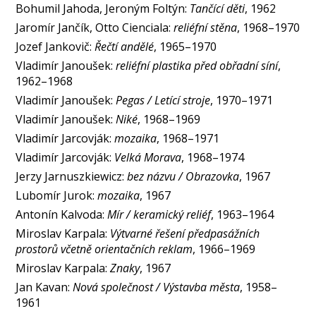
Bohumil Jahoda, Jeroným Foltýn:
Tančící děti
, 1962
Jaromír Jančík, Otto Cienciala:
reliéfní stěna
, 1968–1970
Jozef Jankovič:
Řečtí andělé
, 1965–1970
Vladimír Janoušek:
reliéfní plastika před obřadní síní
,
1962–1968
Vladimír Janoušek:
Pegas / Letící stroje
, 1970–1971
Vladimír Janoušek:
Niké
, 1968–1969
Vladimír Jarcovják:
mozaika
, 1968–1971
Vladimír Jarcovják:
Velká Morava
, 1968–1974
Jerzy Jarnuszkiewicz:
bez názvu / Obrazovka
, 1967
Lubomír Jurok:
mozaika
, 1967
Antonín Kalvoda:
Mír / keramický reliéf
, 1963–1964
Miroslav Karpala:
Výtvarné řešení předpasážních
prostorů včetně orientačních reklam
, 1966–1969
Miroslav Karpala:
Znaky
, 1967
Jan Kavan:
Nová společnost / Výstavba města
, 1958–
1961