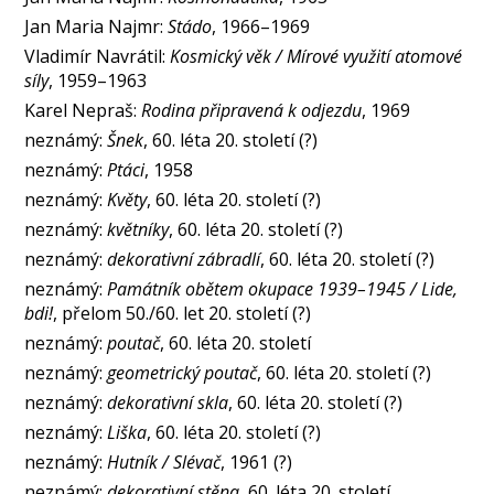
Jan Maria Najmr:
Stádo
, 1966–1969
Vladimír Navrátil:
Kosmický věk / Mírové využití atomové
síly
, 1959–1963
Karel Nepraš:
Rodina připravená k odjezdu
, 1969
neznámý:
Šnek
, 60. léta 20. století (?)
neznámý:
Ptáci
, 1958
neznámý:
Květy
, 60. léta 20. století (?)
neznámý:
květníky
, 60. léta 20. století (?)
neznámý:
dekorativní zábradlí
, 60. léta 20. století (?)
neznámý:
Památník obětem okupace 1939–1945 / Lide,
bdi!
, přelom 50./60. let 20. století (?)
neznámý:
poutač
, 60. léta 20. století
neznámý:
geometrický poutač
, 60. léta 20. století (?)
neznámý:
dekorativní skla
, 60. léta 20. století (?)
neznámý:
Liška
, 60. léta 20. století (?)
neznámý:
Hutník / Slévač
, 1961 (?)
neznámý:
dekorativní stěna
, 60. léta 20. století