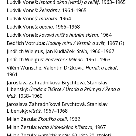
Ludvík Voneš:
leptaná okna (vitráž) a reliéf
, 1963–1965
Ludvík Voneš:
Železárny
, 1964–1965
Ludvík Voneš:
mozaika
, 1964
Ludvík Voneš:
opona
, 1966–1968
Ludvík Voneš:
kovová mříž s hutním sklem
, 1964
Bedřich Votruba:
Hodiny míru / Vesmír a svět
, 1967 (?)
Jindřich Wielgus, Jan Kudláček:
Stéla
, 1966–1967
Jindřich Wielgus:
Podvečer / Milenci
, 1961–1963
Vilém Wünsche, Valentin Držkovic:
Horník a Lékař
,
1961
Jaroslava Zahradníková Brychtová, Stanislav
Libenský:
Úroda a Tvůrce / Úroda a Průmysl / Žena a
Muž
, 1958–1960
Jaroslava Zahradníková Brychtová, Stanislav
Libenský:
vitráž
, 1967–1968
Milan Zezula:
Zkouška oceli
, 1962
Milan Zezula:
vrata židovského hřbitova
, 1967
Milan Zezula:
Hutnický motiv
, 60. léta 20. století