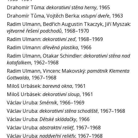
Drahomír Tůma:
dekorativní stěna herny
, 1965
Drahomír Tůma, Vojtěch Berka:
vstupní dveře
, 1963
Radim Ulmann, Bedřich Augustin Tkaczyk, Jiří Myszak:
výtvarné řešení podchodů
, 1968–1970
Radim Ulmann:
dekorativní zeď
, 1968–1969
Radim Ulmann:
dřevěná plastika
, 1966
Radim Ulmann, Otakar Schindler:
dekorativní stěna nad
katafalkem
, 1962–1968
Radim Ulmann, Vincenc Makovský:
památník Klementa
Gottwalda
, 1967–1968
Miloš Urbásek:
barevná okna
, 1961
Miloš Urbásek:
dekorativní sloup
, 1961
Václav Uruba:
Směrník
, 1966–1969
Václav Uruba:
dekorativní stěna schodiště
, 1967–1968
Václav Uruba:
Dětské skládačky
, 1966
Václav Uruba:
abstraktní reliéf
, 1967–1968
Václav Uruba:
naddveřní reliéfy
, 1967–1968