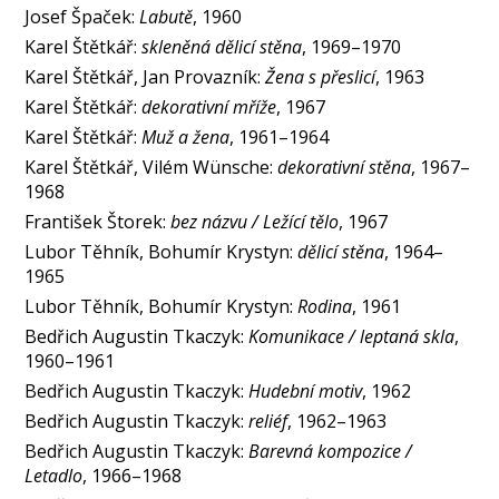
Josef Špaček:
Labutě
, 1960
Karel Štětkář:
skleněná dělicí stěna
, 1969–1970
Karel Štětkář, Jan Provazník:
Žena s přeslicí
, 1963
Karel Štětkář:
dekorativní mříže
, 1967
Karel Štětkář:
Muž a žena
, 1961–1964
Karel Štětkář, Vilém Wünsche:
dekorativní stěna
, 1967–
1968
František Štorek:
bez názvu / Ležící tělo
, 1967
Lubor Těhník, Bohumír Krystyn:
dělicí stěna
, 1964–
1965
Lubor Těhník, Bohumír Krystyn:
Rodina
, 1961
Bedřich Augustin Tkaczyk:
Komunikace / leptaná skla
,
1960–1961
Bedřich Augustin Tkaczyk:
Hudební motiv
, 1962
Bedřich Augustin Tkaczyk:
reliéf
, 1962–1963
Bedřich Augustin Tkaczyk:
Barevná kompozice /
Letadlo
, 1966–1968