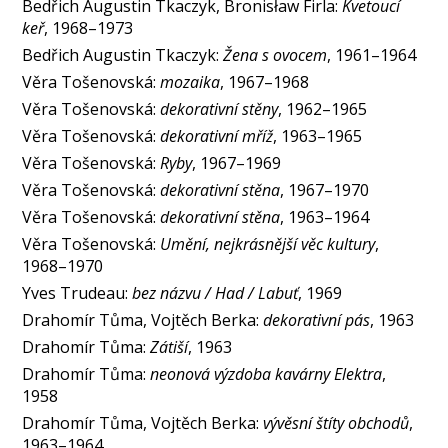
Bedřich Augustin Tkaczyk, Bronisław Firla:
Kvetoucí
keř
, 1968–1973
Bedřich Augustin Tkaczyk:
Žena s ovocem
, 1961–1964
Věra Tošenovská:
mozaika
, 1967–1968
Věra Tošenovská:
dekorativní stěny
, 1962–1965
Věra Tošenovská:
dekorativní mříž
, 1963–1965
Věra Tošenovská:
Ryby
, 1967–1969
Věra Tošenovská:
dekorativní stěna
, 1967–1970
Věra Tošenovská:
dekorativní stěna
, 1963–1964
Věra Tošenovská:
Umění, nejkrásnější věc kultury
,
1968–1970
Yves Trudeau:
bez názvu / Had / Labuť
, 1969
Drahomír Tůma, Vojtěch Berka:
dekorativní pás
, 1963
Drahomír Tůma:
Zátiší
, 1963
Drahomír Tůma:
neonová výzdoba kavárny Elektra
,
1958
Drahomír Tůma, Vojtěch Berka:
vývěsní štíty obchodů
,
1963–1964