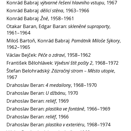
Konrád Babraj:
výtvarné řešení hlavního vstupu
, 1967
Konrád Babraj:
dělicí stěna
, 1963–1966
Konrád Babraj:
Žně
, 1958–1961
Otakar Baran, Edgar Baran:
skleněné supraporty
,
1961–1964
Miloš Bartoň, Konrád Babraj:
Památník Miloše Sýkory
,
1962–1965
Václav Bejček:
Péče o zdraví
, 1958–1962
František Bělohlávek:
Vývěsní štít pošty 2
, 1968–1972
Štefan Belohradský:
Zázračný strom – Město utopie
,
1967
Drahoslav Beran:
4 medailony
, 1968–1970
Drahoslav Beran:
U džbánu
, 1970
Drahoslav Beran:
reliéf
, 1969
Drahoslav Beran:
plastika ve fontáně
, 1966–1969
Drahoslav Beran:
reliéf
, 1966
Drahoslav Beran:
plastika v exteriéru
, 1968–1974