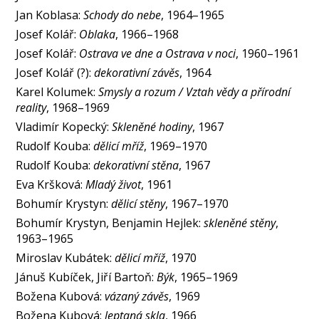
Jan Koblasa:
Schody do nebe
, 1964–1965
Josef Kolář:
Oblaka
, 1966–1968
Josef Kolář:
Ostrava ve dne a Ostrava v noci
, 1960–1961
Josef Kolář (?):
dekorativní závěs
, 1964
Karel Kolumek:
Smysly a rozum / Vztah vědy a přírodní
reality
, 1968–1969
Vladimír Kopecký:
Skleněné hodiny
, 1967
Rudolf Kouba:
dělicí mříž
, 1969–1970
Rudolf Kouba:
dekorativní stěna
, 1967
Eva Kršková:
Mladý život
, 1961
Bohumír Krystyn:
dělicí stěny
, 1967–1970
Bohumír Krystyn, Benjamin Hejlek:
skleněné stěny
,
1963–1965
Miroslav Kubátek:
dělicí mříž
, 1970
Jánuš Kubíček, Jiří Bartoň:
Býk
, 1965–1969
Božena Kubová:
vázaný závěs
, 1969
Božena Kubová:
leptaná skla
, 1966