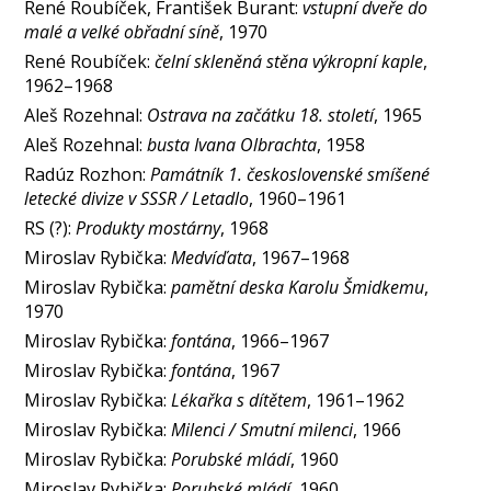
René Roubíček, František Burant:
vstupní dveře do
malé a velké obřadní síně
, 1970
René Roubíček:
čelní skleněná stěna výkropní kaple
,
1962–1968
Aleš Rozehnal:
Ostrava na začátku 18. století
, 1965
Aleš Rozehnal:
busta Ivana Olbrachta
, 1958
Radúz Rozhon:
Památník 1. československé smíšené
letecké divize v SSSR / Letadlo
, 1960–1961
RS (?):
Produkty mostárny
, 1968
Miroslav Rybička:
Medvíďata
, 1967–1968
Miroslav Rybička:
pamětní deska Karolu Šmidkemu
,
1970
Miroslav Rybička:
fontána
, 1966–1967
Miroslav Rybička:
fontána
, 1967
Miroslav Rybička:
Lékařka s dítětem
, 1961–1962
Miroslav Rybička:
Milenci / Smutní milenci
, 1966
Miroslav Rybička:
Porubské mládí
, 1960
Miroslav Rybička:
Porubské mládí
, 1960