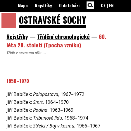
Mapa
Rejstříky
O databázi
CZ
|
EN
OSTRAVSKÉ
SOCHY
Rejstříky
—
Třídění chronologické
—
60.
léta 20. století (Epocha vzniku)
1958–1970
Jiří Babíček:
Polopostava
, 1967–1972
Jiří Babíček:
Smrt
, 1964–1970
Jiří Babíček:
Rodina
, 1963–1969
Jiří Babíček:
Tribunové lidu
, 1968–1974
Jiří Babíček:
Střelci / Boj v kosmu
, 1966–1967