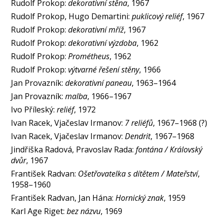
Rudolf Prokop:
dekorativní stěna
, 1967
Rudolf Prokop, Hugo Demartini:
puklicový reliéf
, 1967
Rudolf Prokop:
dekorativní mříž
, 1967
Rudolf Prokop:
dekorativní výzdoba
, 1962
Rudolf Prokop:
Prométheus
, 1962
Rudolf Prokop:
výtvarné řešení stěny
, 1966
Jan Provazník:
dekorativní paneau
, 1963–1964
Jan Provazník:
malba
, 1966–1967
Ivo Příleský:
reliéf
, 1972
Ivan Racek, Vjačeslav Irmanov:
7 reliéfů
, 1967–1968 (?)
Ivan Racek, Vjačeslav Irmanov:
Dendrit
, 1967–1968
Jindřiška Radová, Pravoslav Rada:
fontána / Královský
dvůr
, 1967
František Radvan:
Ošetřovatelka s dítětem / Mateřství
,
1958–1960
František Radvan, Jan Hána:
Hornický znak
, 1959
Karl Age Riget:
bez názvu
, 1969