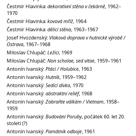
Čestmír Hlavinka:
dekorativní stěna v čekárně
, 1962–
1970
Čestmír Hlavinka:
kovová mříž
, 1964
Čestmír Hlavinka:
dělicí stěna
, 1963–1967
Josef Hvozdenský:
Vlaková doprava v hutnické výrobě /
Ostrava
, 1967–1968
Miloslav Chlupáč:
Ležící
, 1969
Miloslav Chlupáč:
Non scholae, sed vitae
, 1959–1961
Antonín Ivanský:
Ptáci / Holubice
, 1963
Antonín Ivanský:
Hutník
, 1959–1962
Antonín Ivanský:
Sedící dívka
, 1970
Antonín Ivanský:
abstraktní reliéf
, 1968
Antonín Ivanský:
Zabraňte válkám / Vietnam
, 1958–
1959
Antonín Ivanský:
Budování Poruby
, počátek 60. let 20.
století (?)
Antonín Ivanský:
Památník odboje
, 1961