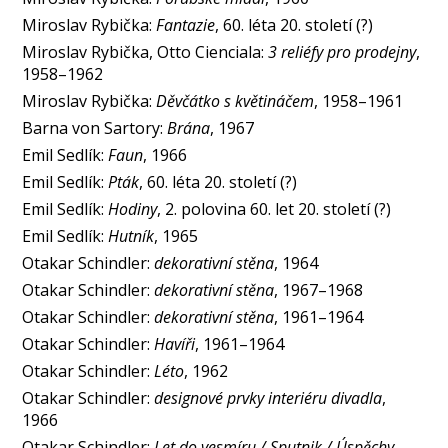
Miroslav Rybička:
Fantazie
, 60. léta 20. století (?)
Miroslav Rybička, Otto Cienciala:
3 reliéfy pro prodejny
,
1958–1962
Miroslav Rybička:
Děvčátko s květináčem
, 1958–1961
Barna von Sartory:
Brána
, 1967
Emil Sedlík:
Faun
, 1966
Emil Sedlík:
Pták
, 60. léta 20. století (?)
Emil Sedlík:
Hodiny
, 2. polovina 60. let 20. století (?)
Emil Sedlík:
Hutník
, 1965
Otakar Schindler:
dekorativní stěna
, 1964
Otakar Schindler:
dekorativní stěna
, 1967–1968
Otakar Schindler:
dekorativní stěna
, 1961–1964
Otakar Schindler:
Havíři
, 1961–1964
Otakar Schindler:
Léto
, 1962
Otakar Schindler:
designové prvky interiéru divadla
,
1966
Otakar Schindler:
Let do vesmíru / Sputnik / Úspěchy