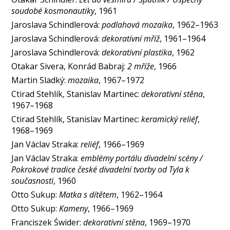
soudobé kosmonautiky
, 1961
Jaroslava Schindlerová:
podlahová mozaika
, 1962–1963
Jaroslava Schindlerová:
dekorativní mříž
, 1961–1964
Jaroslava Schindlerová:
dekorativní plastika
, 1962
Otakar Sivera, Konrád Babraj:
2 mříže
, 1966
Martin Sladký:
mozaika
, 1967–1972
Ctirad Stehlík, Stanislav Martinec:
dekorativní stěna
,
1967–1968
Ctirad Stehlík, Stanislav Martinec:
keramický reliéf
,
1968–1969
Jan Václav Straka:
reliéf
, 1966–1969
Jan Václav Straka:
emblémy portálu divadelní scény /
Pokrokové tradice české divadelní tvorby od Tyla k
současnosti
, 1960
Otto Sukup:
Matka s dítětem
, 1962–1964
Otto Sukup:
Kameny
, 1966–1969
Franciszek Świder:
dekorativní stěna
, 1969–1970