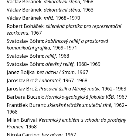
Václav Beránek:
dekorativní stěna
, 1968
Václav Beránek:
dekorativní stěna
, 1963
Václav Beránek:
mříž
, 1968–1970
Robert Boháček:
skleněná plastika pro reprezentační
vzorkovnu
, 1967
Svatoslav Böhm:
kabřincový reliéf a prostorová
komunikační grafika
, 1969–1971
Svatoslav Böhm:
reliéf
, 1968
Svatoslav Böhm:
dřevěný reliéf
, 1968–1969
Janez Boljka:
bez názvu / Strom
, 1967
Jaroslav Brož:
Laboratoř
, 1967–1968
Jaroslav Brož:
Pracovní úsilí a Mírový motiv
, 1962–1963
Barbara Buczek:
Hornicko-geologická fakulta VŠB
, 1967
František Burant:
skleněné vitráže smuteční síně
, 1962–
1968
Milan Buřival:
Keramický emblém u vchodu do prodejny
Pramen
, 1968
Nicola Carrino:
bez názvu
, 1967