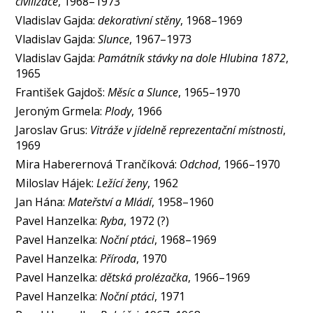
civilizace
, 1968–1973
Vladislav Gajda:
dekorativní stěny
, 1968–1969
Vladislav Gajda:
Slunce
, 1967–1973
Vladislav Gajda:
Památník stávky na dole Hlubina 1872
,
1965
František Gajdoš:
Měsíc a Slunce
, 1965–1970
Jeroným Grmela:
Plody
, 1966
Jaroslav Grus:
Vitráže v jídelně reprezentační místnosti
,
1969
Mira Haberernová Trančíková:
Odchod
, 1966–1970
Miloslav Hájek:
Ležící ženy
, 1962
Jan Hána:
Mateřství a Mládí
, 1958–1960
Pavel Hanzelka:
Ryba
, 1972 (?)
Pavel Hanzelka:
Noční ptáci
, 1968–1969
Pavel Hanzelka:
Příroda
, 1970
Pavel Hanzelka:
dětská prolézačka
, 1966–1969
Pavel Hanzelka:
Noční ptáci
, 1971