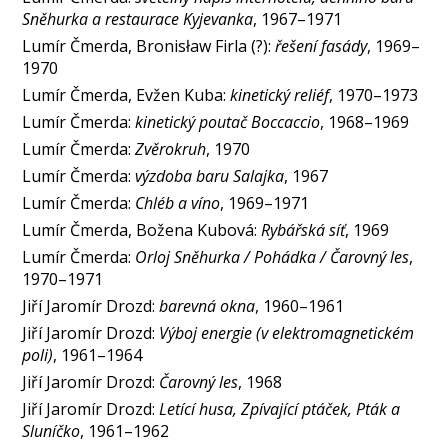
Sněhurka a restaurace Kyjevanka
, 1967–1971
Lumír Čmerda, Bronisław Firla (?):
řešení fasády
, 1969–
1970
Lumír Čmerda, Evžen Kuba:
kinetický reliéf
, 1970–1973
Lumír Čmerda:
kinetický poutač Boccaccio
, 1968–1969
Lumír Čmerda:
Zvěrokruh
, 1970
Lumír Čmerda:
výzdoba baru Salajka
, 1967
Lumír Čmerda:
Chléb a víno
, 1969–1971
Lumír Čmerda, Božena Kubová:
Rybářská síť
, 1969
Lumír Čmerda:
Orloj Sněhurka / Pohádka / Čarovný les
,
1970–1971
Jiří Jaromír Drozd:
barevná okna
, 1960–1961
Jiří Jaromír Drozd:
Výboj energie (v elektromagnetickém
poli)
, 1961–1964
Jiří Jaromír Drozd:
Čarovný les
, 1968
Jiří Jaromír Drozd:
Letící husa, Zpívající ptáček, Pták a
Sluníčko
, 1961–1962