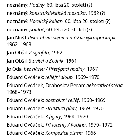
neznámý:
Hodiny
, 60. léta 20. století (?)
neznámý:
konstruktivistická mozaika
, 1962 (?)
neznámý:
Hornický kahan
, 60. léta 20. století (?)
neznámý:
poutač
, 60. léta 20. století (?)
Jan Nušl:
dekorativní stěna a mříž ve výkropní kapli
,
1962–1968
Jan Obšil:
2 sgrafita
, 1962
Jan Obšil:
Stavitel a Zedník
, 1961
Jo Oda:
bez názvu / Přesýpací hodiny
, 1967
Eduard Ovčáček:
reliéfní sloup
, 1969–1970
Eduard Ovčáček, Drahoslav Beran:
dekorativní stěna
,
1968–1973
Eduard Ovčáček:
abstraktní reliéf
, 1968–1969
Eduard Ovčáček:
Struktura půdy
, 1969–1970
Eduard Ovčáček:
3 figury
, 1968–1970
Eduard Ovčáček:
Tři totemy / Rodina
, 1970–1972
Eduard Ovčáček:
Kompozice písma
, 1966