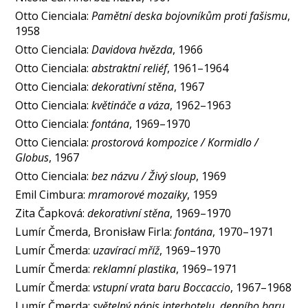
Otto Cienciala:
Pamětní deska bojovníkům proti fašismu
,
1958
Otto Cienciala:
Davidova hvězda
, 1966
Otto Cienciala:
abstraktní reliéf
, 1961–1964
Otto Cienciala:
dekorativní stěna
, 1967
Otto Cienciala:
květináče a váza
, 1962–1963
Otto Cienciala:
fontána
, 1969–1970
Otto Cienciala:
prostorová kompozice / Kormidlo /
Globus
, 1967
Otto Cienciala:
bez názvu / Živý sloup
, 1969
Emil Cimbura:
mramorové mozaiky
, 1959
Zita Čapková:
dekorativní stěna
, 1969–1970
Lumír Čmerda, Bronisław Firla:
fontána
, 1970–1971
Lumír Čmerda:
uzavírací mříž
, 1969–1970
Lumír Čmerda:
reklamní plastika
, 1969–1971
Lumír Čmerda:
vstupní vrata baru Boccaccio
, 1967–1968
Lumír Čmerda:
světelný nápis interhotelu, denního baru