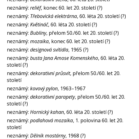
neznámý:
reliéf
, konec 60. let 20. století (?)
neznámý:
Třebovická elektrárna
, 60. léta 20. století (?)
neznámý:
Květináč
, 60. léta 20. století (?)
neznámý:
Bubliny
, přelom 50./60. let 20. století (?)
neznámý:
mozaika
, konec 60. let 20. století (?)
neznámý:
designová svítidla
, 1965 (?)
neznámý:
busta Jana Amose Komenského
, 60. léta 20.
století (?)
neznámý:
dekorativní průsvit
, přelom 50./60. let 20.
století
neznámý:
kovový pylon
, 1963–1967
neznámý:
dekorativní parapety
, přelom 50./60. let 20.
století (?)
neznámý:
Hornický kahan
, 60. léta 20. století (?)
neznámý:
podlahová mozaika
, 1. polovina 60. let 20.
století
neznámý:
Dělník mostárny
, 1968 (?)