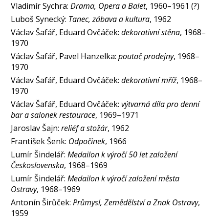
Vladimír Sychra:
Drama, Opera a Balet
, 1960–1961 (?)
Luboš Synecký:
Tanec, zábava a kultura
, 1962
Václav Šafář, Eduard Ovčáček:
dekorativní stěna
, 1968–
1970
Václav Šafář, Pavel Hanzelka:
poutač prodejny
, 1968–
1970
Václav Šafář, Eduard Ovčáček:
dekorativní mříž
, 1968–
1970
Václav Šafář, Eduard Ovčáček:
výtvarná díla pro denní
bar a salonek restaurace
, 1969–1971
Jaroslav Šajn:
reliéf a stožár
, 1962
František Šenk:
Odpočinek
, 1966
Lumír Šindelář:
Medailon k výročí 50 let založení
Československa
, 1968–1969
Lumír Šindelář:
Medailon k výročí založení města
Ostravy
, 1968–1969
Antonín Širůček:
Průmysl, Zemědělství a Znak Ostravy
,
1959