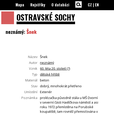
Mapa
Rejstříky
O databázi
CZ
|
EN
OSTRAVSKÉ
SOCHY
neznámý:
Šnek
Název
Šnek
Autor
neznámý
Vznik
60. léta 20. století (?)
Typ
dětské hřiště
Materiál
beton
Stav
dobrý, mnohokrát přetřeno
Umístění
Exteriér
Poznámka
prolézačka původně stála u MŠ Dvorní
v severní části Havlíčkova náměstí a asi
roku 1972 přemístěna na Porubské
koupaliště, tam rovněž přemisťována v