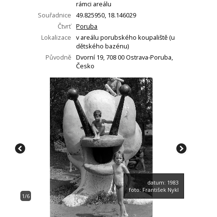
rámci areálu
Souřadnice
49.825950, 18.146029
Čtvrť
Poruba
Lokalizace
v areálu porubského koupaliště (u
dětského bazénu)
Původně
Dvorní 19, 708 00 Ostrava-Poruba,
Česko
datum: 1983
foto: František Nykl
1/6