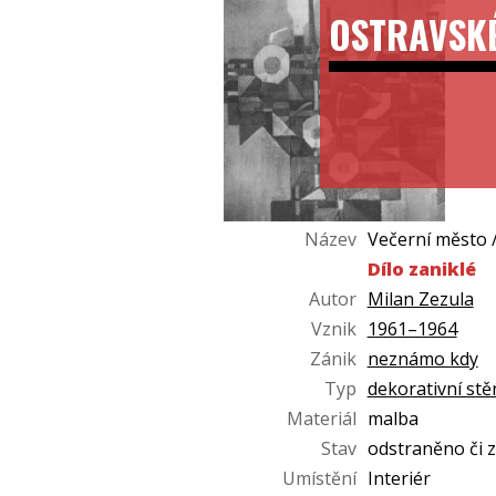
OSTRAVSK
Název
Večerní město 
Dílo zaniklé
Autor
Milan Zezula
Vznik
1961–1964
Zánik
neznámo kdy
Typ
dekorativní stě
Materiál
malba
Stav
odstraněno či 
Umístění
Interiér