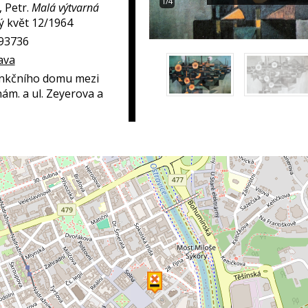
1/4
 Petr.
Malá výtvarná
 květ 12/1964
293736
ava
unkčního domu mezi
m. a ul. Zeyerova a