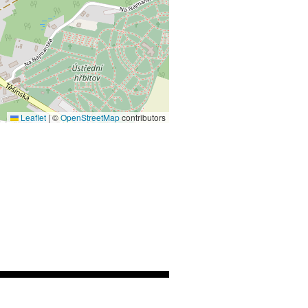
Leaflet
|
©
OpenStreetMap
contributors