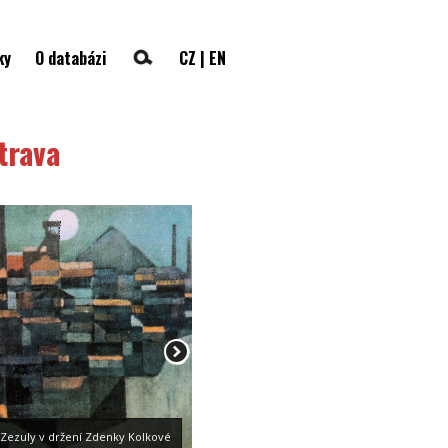
ky
O databázi
CZ
|
EN
trava
a Zezuly v držení Zdenky Kolkové