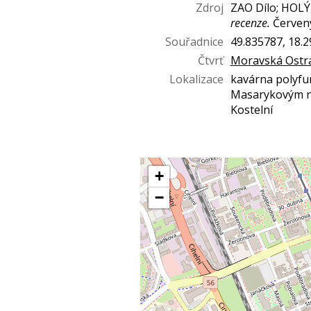
Zdroj
ZAO Dílo; HOLÝ,
recenze.
Červený
Souřadnice
49.835787, 18.
Čtvrť
Moravská Ostr
Lokalizace
kavárna polyf
Masarykovým ná
Kostelní
+
−