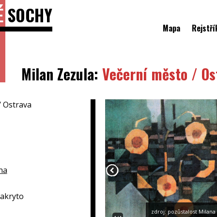
É
SOCHY
Mapa
Rejstří
Milan Zezula:
Večerní město / Os
/ Ostrava
na
zakryto
zdroj: pozůstalost Milan