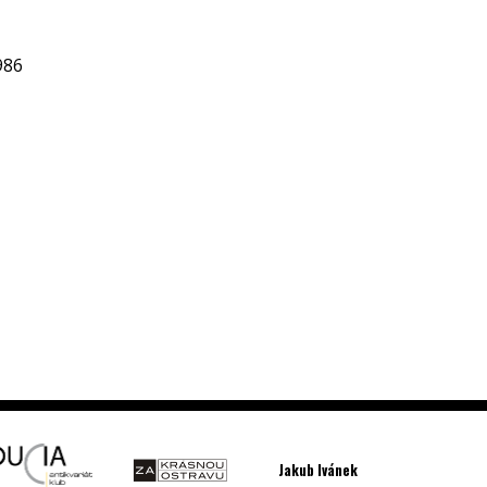
986
Jakub Ivánek