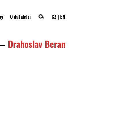
ky
O databázi
CZ
|
EN
—
Drahoslav Beran