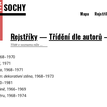
É
SOCHY
Mapa
Rejstří
Rejstříky
—
Třídění dle autorů
968–1970
ž
, 1971
na
, 1968–1971
n:
dekorativní stěna
, 1968–1973
80–1981
áně
, 1966–1969
éru
, 1968–1974