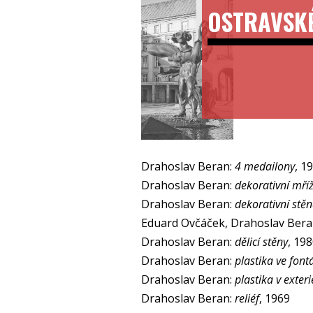
OSTRAVSK
Drahoslav Beran:
4 medailony
, 1
Drahoslav Beran:
dekorativní mří
Drahoslav Beran:
dekorativní stě
Eduard Ovčáček, Drahoslav Bera
Drahoslav Beran:
dělicí stěny
, 19
Drahoslav Beran:
plastika ve font
Drahoslav Beran:
plastika v exteri
Drahoslav Beran:
reliéf
, 1969