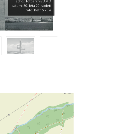
zdroj: fotoarchiv AMO
datum: 80. léta 20. století
foto: Petr Sikula