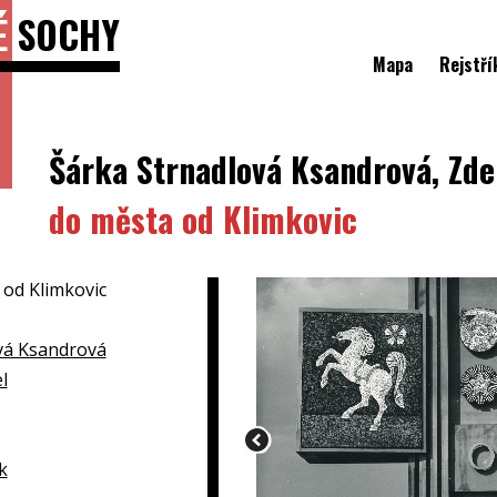
É
SOCHY
Mapa
Rejstří
Šárka Strnadlová Ksandrová, Zd
do města od Klimkovic
 od Klimkovic
vá Ksandrová
l
k