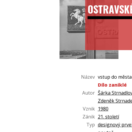
OSTRAVSK
Název
vstup do města
Dílo zaniklé
Autor
Šárka Strnadlo
Zdeněk Strnade
Vznik
1980
Zánik
21. století
Typ
designový prve