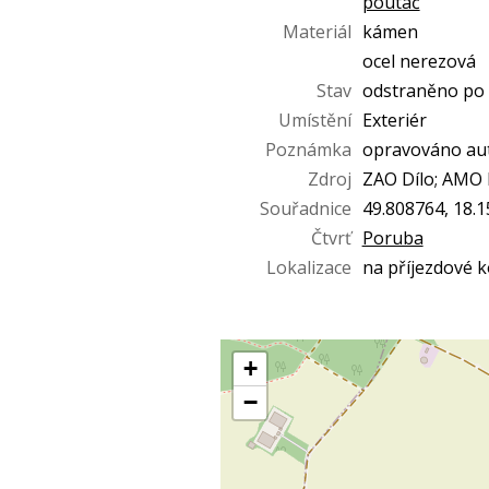
poutač
Materiál
kámen
ocel nerezová
Stav
odstraněno po 
Umístění
Exteriér
Poznámka
opravováno aut
Zdroj
ZAO Dílo; AMO 
Souřadnice
49.808764, 18.
Čtvrť
Poruba
Lokalizace
na příjezdové 
+
−