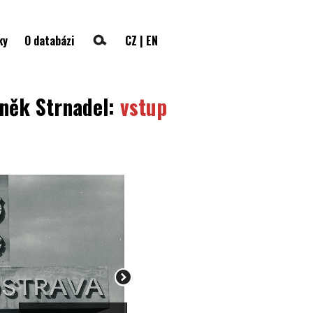
ky
O databázi
CZ
|
EN
eněk Strnadel:
vstup