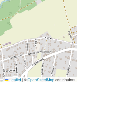
Leaflet
|
©
OpenStreetMap
contributors