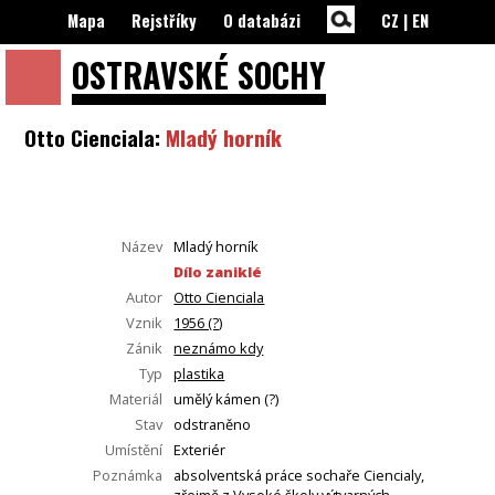
Mapa
Rejstříky
O databázi
CZ
|
EN
OSTRAVSKÉ
SOCHY
Otto Cienciala:
Mladý horník
Název
Mladý horník
Dílo zaniklé
Autor
Otto Cienciala
Vznik
1956 (?)
Zánik
neznámo kdy
Typ
plastika
Materiál
umělý kámen (?)
Stav
odstraněno
Umístění
Exteriér
Poznámka
absolventská práce sochaře Ciencialy,