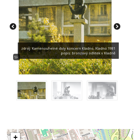
zdroj: Kamenouhelné doly koncern Kladno, Kladno 1981
popis: bronzový odlitek v Kladně
1/4
+