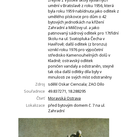
zřejmě z Vysoké školy výtvarných
umění v Bratislavě z roku 1956, která
byla roku 1959 nabídnuta jako odlitek z
umělého pískovce pro dům o 42
bytových jednotkách na křížení
Zahradní a Milíčovy ul. a jako
patinovaný sádrový odlitek pro 17třídní
školu na ul. Svatopluka Čecha v
Havířově; další odlitek (z bronzu)
vznikl roku 1976 pro výpočetní
středisko Kamenouhelných dolů v
Kladně; ostravský odlitek
poničen vandaly a odstraněn, stejně
tak oba další odlitky díla byly v
minulosti ze svých míst odstraněny
Zdroj
sdělil Oskar Cienciala; ZAO Dílo
Souřadnice
49.837271, 18.288295
Čtvrť
Moravská Ostrava
Lokalizace
před bytovým domem č. 7 na ul.
Zahradní