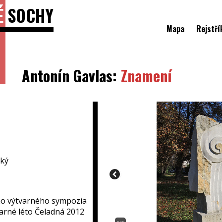
É
SOCHY
Mapa
Rejstří
Antonín Gavlas:
Znamení
ký
o výtvarného sympozia
arné léto Čeladná 2012