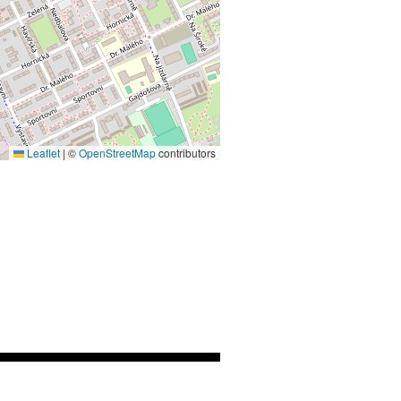
Leaflet
|
©
OpenStreetMap
contributors