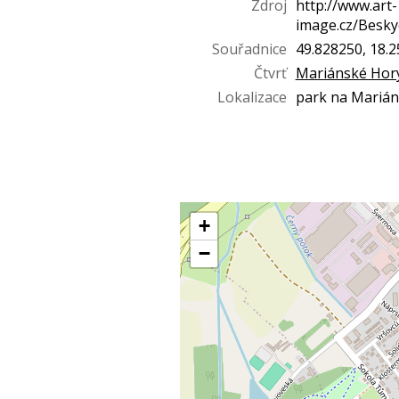
Zdroj
http://www.art-
image.cz/Besky
Souřadnice
49.828250, 18.
Čtvrť
Mariánské Hor
Lokalizace
park na Mariá
+
−