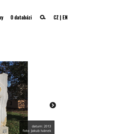
ky
O databázi
CZ
|
EN
datum: 2013
foto: Jakub Ivánek