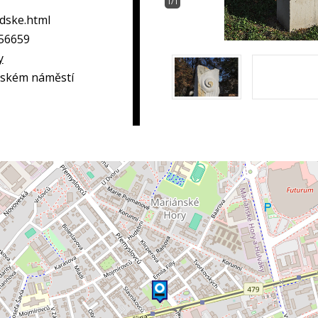
1/1
dske.html
256659
y
nském náměstí