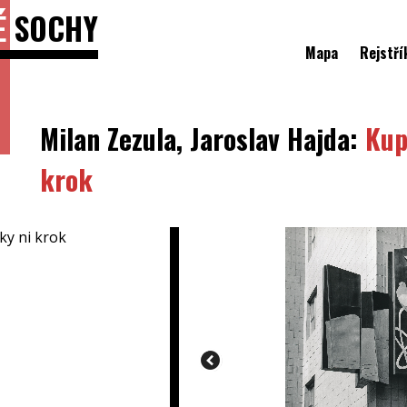
É
SOCHY
Mapa
Rejstří
Milan Zezula, Jaroslav Hajda:
Kup
krok
ky ni krok