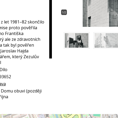
1/2
 z let 1981–82 skončilo
ise proto pověřila
mo Františka
rý ale ze zdravotních
a tak byl pověřen
Jaroslav Hajda
řem, který Zezulův
l
Dílo
293652
ava
a Domu obuvi (později
října