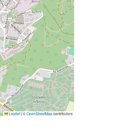
Leaflet
|
©
OpenStreetMap
contributors