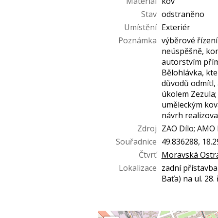
Materiál
kov
Stav
odstraněno
Umístění
Exteriér
Poznámka
výběrové řízení
neúspěšně, kom
autorstvím pří
Bělohlávka, kte
důvodů odmítl, 
úkolem Zezula; 
uměleckým ková
návrh realizova
Zdroj
ZAO Dílo; AMO 
Souřadnice
49.836288, 18.
Čtvrť
Moravská Ostr
Lokalizace
zadní přístavb
Baťa) na ul. 28. 