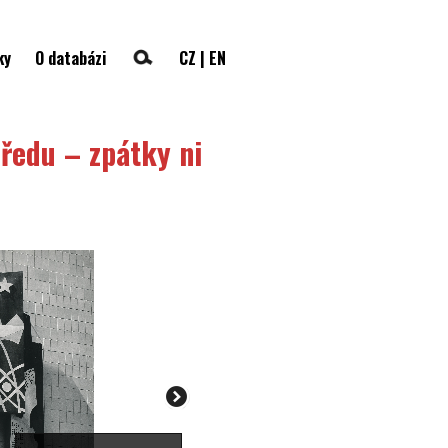
ky
O databázi
CZ
|
EN
ředu – zpátky ni