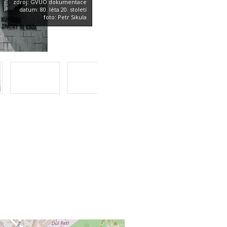
zdroj: GVUO dokumentace
datum: 80. léta 20. století
foto: Petr Sikula