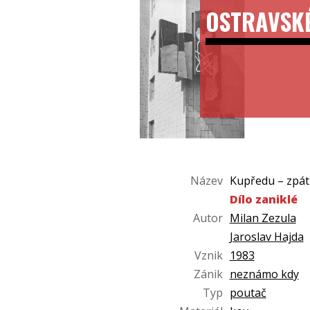
OSTRAVSK
Název
Kupředu – zpát
Dílo zaniklé
Autor
Milan Zezula
Jaroslav Hajda
Vznik
1983
Zánik
neznámo kdy
Typ
poutač