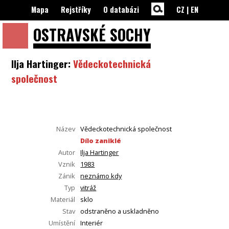
Mapa
Rejstříky
O databázi
CZ
|
EN
OSTRAVSKÉ
SOCHY
Ilja Hartinger:
Vědeckotechnická
společnost
Název
Vědeckotechnická společnost
Dílo zaniklé
Autor
Ilja Hartinger
Vznik
1983
Zánik
neznámo kdy
Typ
vitráž
Materiál
sklo
Stav
odstraněno a uskladněno
Umístění
Interiér