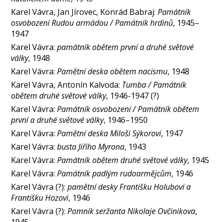
Karel Vávra, Jan Jírovec, Konrád Babraj:
Památník
osvobození Rudou armádou / Památník hrdinů
, 1945–
1947
Karel Vávra:
památník obětem první a druhé světové
války
, 1948
Karel Vávra:
Pamětní deska obětem nacismu
, 1948
Karel Vávra, Antonín Kalvoda:
Tumba / Památník
obětem druhé světové války
, 1946-1947 (?)
Karel Vávra:
Památník osvobození / Památník obětem
první a druhé světové války
, 1946–1950
Karel Vávra:
Pamětní deska Miloši Sýkorovi
, 1947
Karel Vávra:
busta Jiřího Myrona
, 1943
Karel Vávra:
Památník obětem druhé světové války
, 1945
Karel Vávra:
Památník padlým rudoarmějcům
, 1946
Karel Vávra (?):
pamětní desky Františku Holubovi a
Františku Hozovi
, 1946
Karel Vávra (?):
Pomník seržanta Nikolaje Ovčinikova
,