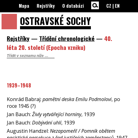
Mapa
Rejstříky
O databázi
CZ
|
EN
OSTRAVSKÉ
SOCHY
Rejstříky
—
Třídění chronologické
—
40.
léta 20. století (Epocha vzniku)
1939–1948
Konrád Babraj:
pamětní deska Emilu Podmolovi
, po
roce 1945 (?)
Jan Bauch:
Živly vytvářející horniny
, 1939
Jan Bauch:
Dobývání uhlí
, 1939
Augustin Handzel:
Nezapomeň! / Pomník obětem
nacistické persekuce z řad justičních zaměnstanců
, 1947