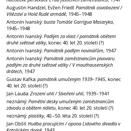
Augustin Handzel, Evžen Friedl:
Památník osvobození /
Vítězství a Hold Rudé armádě
, 1945–1948
Antonín Ivanský:
busta Tomáše Garrigua Masaryka
,
1945–1948
Antonín Ivanský:
Padlým za vlast / památník obětem
druhé světové války
, konec 40. let 20. století (?)
Antonín Ivanský:
Památník padlým novinářům
, 1947
Antonín Ivanský:
Památník zaměstnancům pivovaru
padlým za druhé světové války / V mauthausenských
drátech
, 1947
Gustav Kafka:
památník umučeným 1939–1945
, konec
40. let 20. století (?)
Jan Lauda:
Zrození uhlí / Stvoření uhlí
, 1939–1941
neznámý:
Pamětní desky umučeným zaměstnancům
závodu a obětem náletu
, konec 40. let 20. století (?)
neznámý:
plastiky
, 40.–50. léta 20. století (?)
Jan Obšil:
Hudba pracujícím / opona Lidového divadla v
Katolickém domě
, 1943